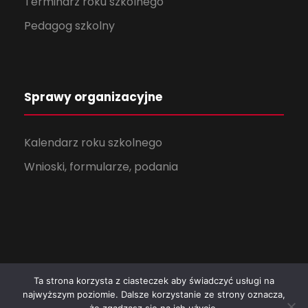
Terminarz roku szkolnego
Pedagog szkolny
Sprawy organizacyjne
Kalendarz roku szkolnego
Wnioski, formularze, podania
Ta strona korzysta z ciasteczek aby świadczyć usługi na
najwyższym poziomie. Dalsze korzystanie ze strony oznacza,
Copyright All Right Reserved 2024, ZSB