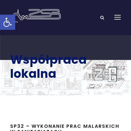
Open toolbar
Współpraca
lokalna
SP32 – WYKONANIE PRAC MALARSKICH