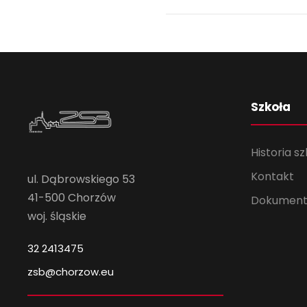
Szkoła
Historia sz
Kontakt
ul. Dąbrowskiego 53
41-500 Chorzów
Dokument
woj. śląskie
32 2413475
zsb@chorzow.eu