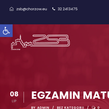
zsb@chorzow.eu
32 2413475
Open toolbar
EGZAMIN MAT
08
LIP
BY
ADMIN
BEZ KATEGORII
0