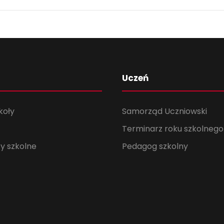
Uczeń
koły
Samorząd Uczniowski
Terminarz roku szkolnego
y szkolne
Pedagog szkolny